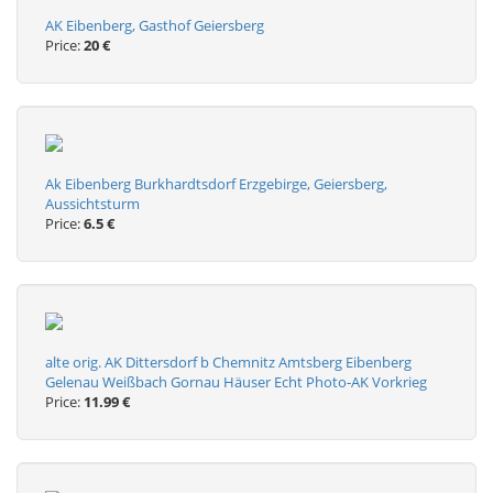
AK Eibenberg, Gasthof Geiersberg
Price:
20 €
Ak Eibenberg Burkhardtsdorf Erzgebirge, Geiersberg,
Aussichtsturm
Price:
6.5 €
alte orig. AK Dittersdorf b Chemnitz Amtsberg Eibenberg
Gelenau Weißbach Gornau Häuser Echt Photo-AK Vorkrieg
Price:
11.99 €