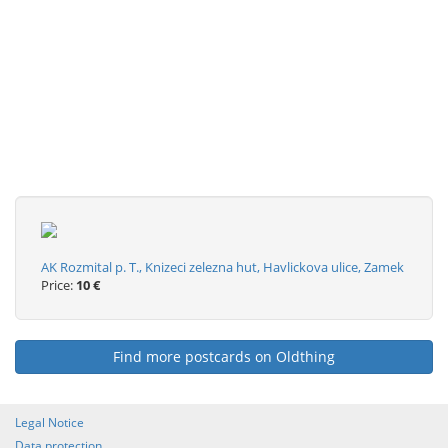
AK Rozmital p. T., Knizeci zelezna hut, Havlickova ulice, Zamek
Price:
10 €
Find more postcards on Oldthing
Legal Notice
Data protection