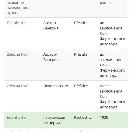
название
рамки
населенного
пункта
Eisenhütte
Австро-
Přestitz
до
Венгрия
заключения
Сен-
Жерменского
договора
Železná Huť
Австро-
Přestitz
до
Венгрия
заключения
Сен-
Жерменского
договора
Železná Huť
Чехословакия
Přeštice
после
заключения
Сен-
Жерменского
договора
Eisenhütte
Германская
Pschestitz
1939
империя