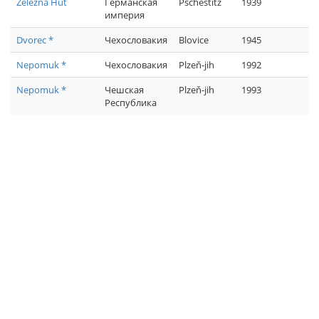
Železná Huť
Германская
Pschestitz
1939
империя
Dvorec *
Чехословакия
Blovice
1945
Nepomuk *
Чехословакия
Plzeň-jih
1992
Nepomuk *
Чешская
Plzeň-jih
1993
Республика