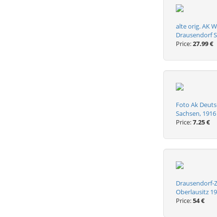
alte orig. AK W
Drausendorf S
Price:
27.99 €
Foto Ak Deutsc
Sachsen, 1916
Price:
7.25 €
Drausendorf-Z
Oberlausitz 1
Price:
54 €