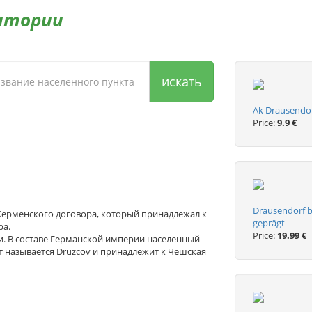
итории
искать
Ak Drausendor
Price:
9.9 €
Drausendorf b
-Жерменского договора, который принадлежал к
geprägt
pa.
Price:
19.99 €
и. В составе Германской империи населенный
т называется Druzcov и принадлежит к Чешская