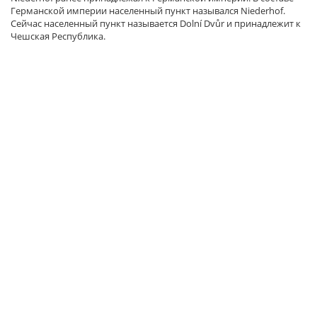
Германской империи населенный пункт назывался Niederhof.
Сейчас населенный пункт называется Dolní Dvůr и принадлежит к
Чешская Республика.