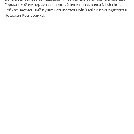
Германской империи населенный пункт назывался Niederhof.
Сейчас населенный пункт называется Dolní Dvůr и принадлежит к
Чешская Республика.