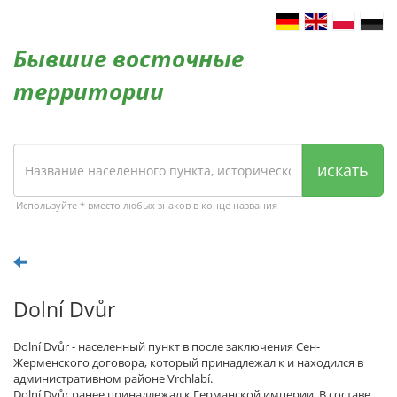
Бывшие восточные
территории
искать
Используйте * вместо любых знаков в конце названия
Dolní Dvůr
Dolní Dvůr - населенный пункт в после заключения Сен-
Жерменского договора, который принадлежал к и находился в
административном районе Vrchlabí.
Dolní Dvůr ранее принадлежал к Германской империи. В составе