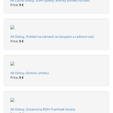
AK Lazne Doksy, Staré Splavy, letecky pohled na obec
Price:
5 €
AK Doksy, Pohled na námestí se sloupem a radnicni vezi
Price:
5 €
AK Doksy, Domov umelcu
Price:
5 €
AK Doksy, Zotavovna ROH Frantisek Kouba