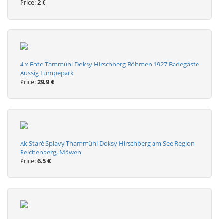
Price:
2 €
4 x Foto Tammühl Doksy Hirschberg Böhmen 1927 Badegäste
Aussig Lumpepark
Price:
29.9 €
Ak Staré Splavy Thammühl Doksy Hirschberg am See Region
Reichenberg, Möwen
Price:
6.5 €