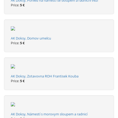
AK Doksy, Pohled na námestí se sloupem a radnicni vezi
Price:
5 €
AK Doksy, Domov umelcu
Price:
5 €
AK Doksy, Zotavovna ROH Frantisek Kouba
Price:
5 €
AK Doksy, Námestí s morovym sloupem a radnicí