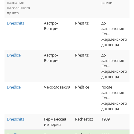
название
рамки
населенного
пункта
Dneschitz
Австро-
Přestitz
до
Венгрия
заключения
Сен-
Жерменского
договора
Dnešice
Австро-
Přestitz
до
Венгрия
заключения
Сен-
Жерменского
договора
Dnešice
Чехословакия
Přeštice
после
заключения
Сен-
Жерменского
договора
Dneschitz
Германская
Pschestitz
1939
империя