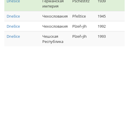
Dnešice
Германская
Pschestitz
1939
империя
Dnešice
Чехословакия
Přeštice
1945
Dnešice
Чехословакия
Plzeň-jih
1992
Dnešice
Чешская
Plzeň-jih
1993
Республика