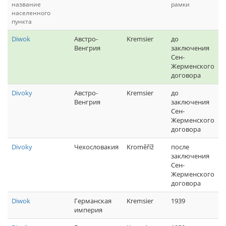
название
рамки
населенного
пункта
Diwok
Австро-
Kremsier
до
Венгрия
заключения
Сен-
Жерменского
договора
Divoky
Австро-
Kremsier
до
Венгрия
заключения
Сен-
Жерменского
договора
Divoky
Чехословакия
Kroměříž
после
заключения
Сен-
Жерменского
договора
Diwok
Германская
Kremsier
1939
империя