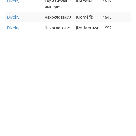
Divoky
Германская
Kremsier
1939
империя
Divoky
Чехословакия
Kroměříž
1945
Divoky
Чехословакия
Jižní Morava
1992