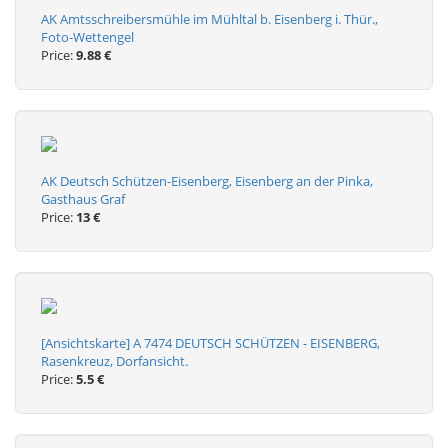
AK Amtsschreibersmühle im Mühltal b. Eisenberg i. Thür.,
Foto-Wettengel
Price:
9.88 €
AK Deutsch Schützen-Eisenberg, Eisenberg an der Pinka,
Gasthaus Graf
Price:
13 €
[Ansichtskarte] A 7474 DEUTSCH SCHÜTZEN - EISENBERG,
Rasenkreuz, Dorfansicht.
Price:
5.5 €