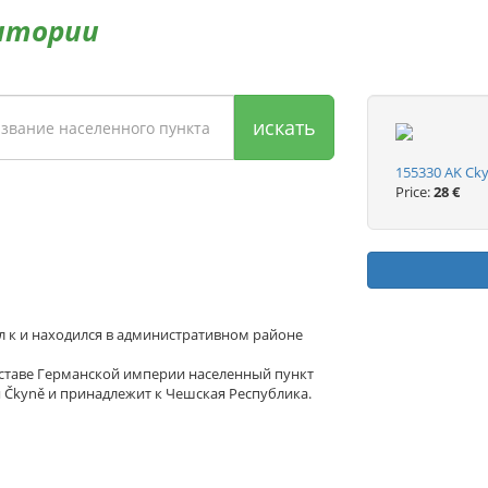
итории
искать
155330 AK Cky
Price:
28 €
л к и находился в административном районе
оставе Германской империи населенный пункт
я Čkyně и принадлежит к Чешская Республика.