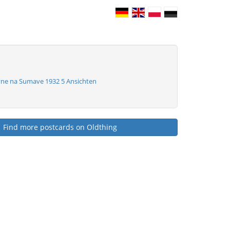
ne na Sumave 1932 5 Ansichten
Find more postcards on Oldthing