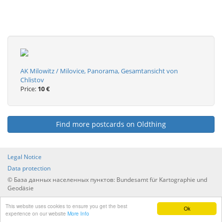
AK Milowitz / Milovice, Panorama, Gesamtansicht von
Chlistov
Price:
10 €
Find more postcards on Oldthing
Legal Notice
Data protection
© База данных населенных пунктов: Bundesamt für Kartographie und
Geodäsie
Перечень всех населенных пунктов по странам и
This website uses cookies to ensure you get the best
административному управлению
Ok
experience on our website
More Info