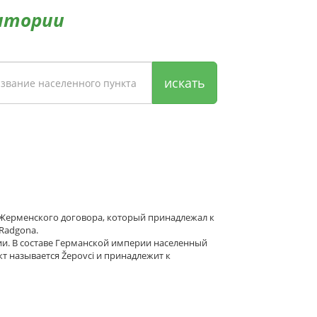
итории
искать
н-Жерменского договора, который принадлежал к
Radgona.
ии. В составе Германской империи населенный
кт называется Žepovci и принадлежит к