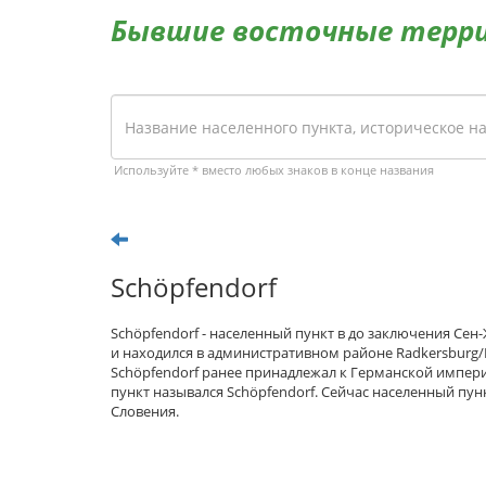
Бывшие восточные терр
Используйте * вместо любых знаков в конце названия
Schöpfendorf
Schöpfendorf - населенный пункт в до заключения Се
и находился в административном районе Radkersburg/
Schöpfendorf ранее принадлежал к Германской импер
пункт назывался Schöpfendorf. Сейчас населенный пун
Словения.