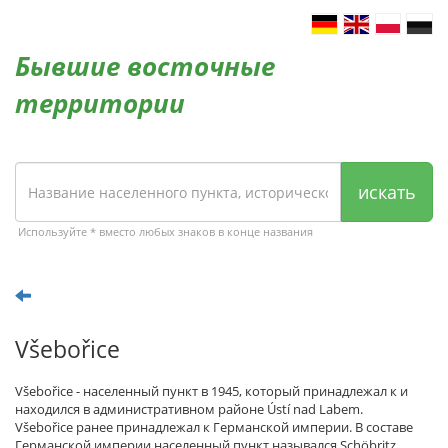
Бывшие восточные
территории
искать
Используйте * вместо любых знаков в конце названия
Všebořice
Všebořice - населенный пункт в 1945, который принадлежал к и
находился в административном районе Ústí nad Labem.
Všebořice ранее принадлежал к Германской империи. В составе
Германской империи населенный пункт назывался Schöbritz.