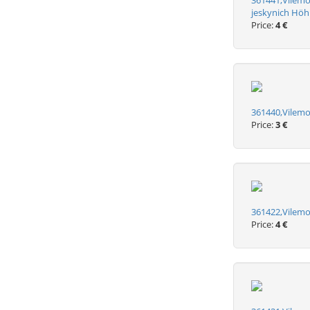
361441,Vilemo
jeskynich Höh
Price:
4 €
361440,Vilem
Price:
3 €
361422,Vilem
Price:
4 €