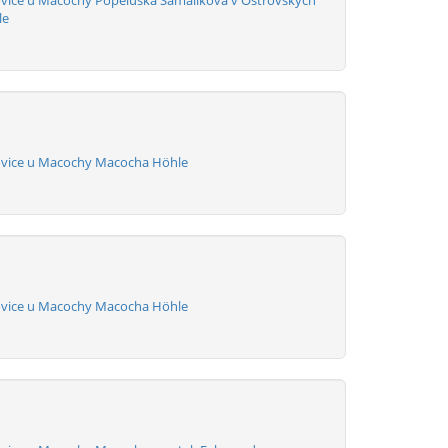
vice u Macochy Popeluska Samalikova v Ostrovskych
le
ovice u Macochy Macocha Höhle
ovice u Macochy Macocha Höhle