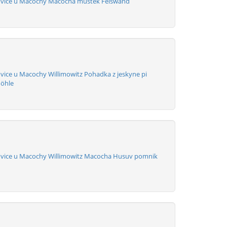
ovice u Macochy Macocha mustek Felswand
vice u Macochy Willimowitz Pohadka z jeskyne pi
öhle
ovice u Macochy Willimowitz Macocha Husuv pomnik