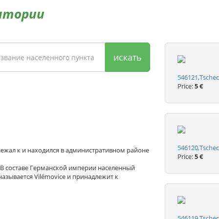
итории
искать
546121,Tschec
Price:
5 €
546120,Tschec
длежал к и находился в административном районе
Price:
5 €
 В составе Германской империи населенный
называется Vilémovice и принадлежит к
546119,Tschec