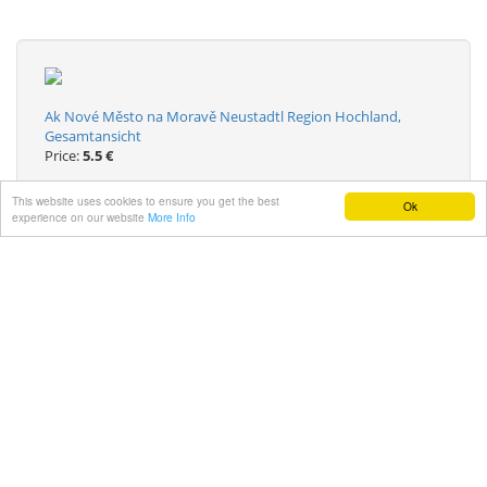
Ak Nové Město na Moravě Neustadtl Region Hochland,
Gesamtansicht
Price:
5.5 €
This website uses cookies to ensure you get the best
Ok
experience on our website
More Info
AK Neustadtl, Blick auf den gesamten Ort
Price:
2 €
AK Neustadtl, Gesamtansicht
Price:
2 €