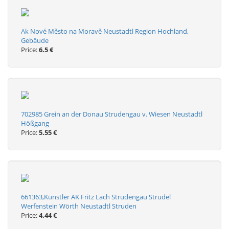
Ak Nové Město na Moravě Neustadtl Region Hochland,
Gebäude
Price:
6.5 €
702985 Grein an der Donau Strudengau v. Wiesen Neustadtl
Hößgang
Price:
5.55 €
661363,Künstler AK Fritz Lach Strudengau Strudel
Werfenstein Wörth Neustadtl Struden
Price:
4.44 €