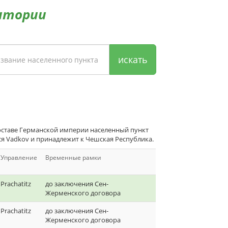
итории
искать
оставе Германской империи населенный пункт
ся Vadkov и принадлежит к Чешская Республика.
Управление
Временные рамки
Prachatitz
до заключения Сен-
Жерменского договора
Prachatitz
до заключения Сен-
Жерменского договора