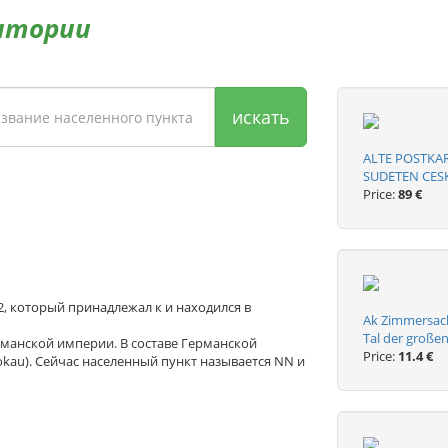
итории
искать
ALTE POSTKA
SUDETEN CESKA
Price:
89 €
92, который принадлежал к и находился в
Ak Zimmersach
Tal der große
рманской империи. В составе Германской
Price:
11.4 €
kau). Сейчас населенный пункт называется NN и