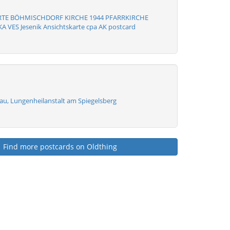
RTE BÖHMISCHDORF KIRCHE 1944 PFARRKIRCHE
 VES Jesenik Ansichtskarte cpa AK postcard
au, Lungenheilanstalt am Spiegelsberg
Find more postcards on Oldthing