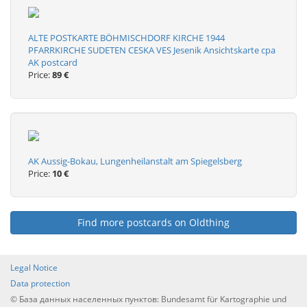
ALTE POSTKARTE BÖHMISCHDORF KIRCHE 1944
PFARRKIRCHE SUDETEN CESKA VES Jesenik Ansichtskarte cpa
AK postcard
Price:
89 €
AK Aussig-Bokau, Lungenheilanstalt am Spiegelsberg
Price:
10 €
Find more postcards on Oldthing
Legal Notice
Data protection
© База данных населенных пунктов: Bundesamt für Kartographie und