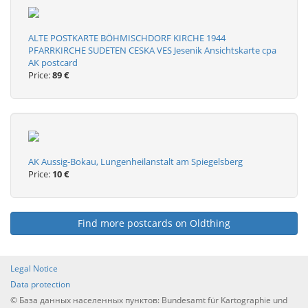
ALTE POSTKARTE BÖHMISCHDORF KIRCHE 1944
PFARRKIRCHE SUDETEN CESKA VES Jesenik Ansichtskarte cpa
AK postcard
Price:
89 €
AK Aussig-Bokau, Lungenheilanstalt am Spiegelsberg
Price:
10 €
Find more postcards on Oldthing
Legal Notice
Data protection
© База данных населенных пунктов: Bundesamt für Kartographie und