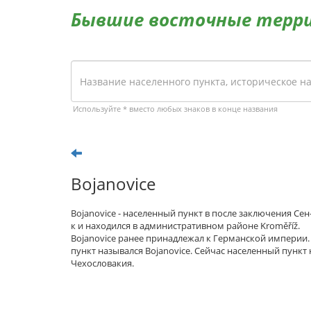
Бывшие восточные терр
Используйте * вместо любых знаков в конце названия
Bojanovice
Bojanovice - населенный пункт в после заключения С
к и находился в административном районе Kroměříž.
Bojanovice ранее принадлежал к Германской империи
пункт назывался Bojanovice. Сейчас населенный пункт 
Чехословакия.