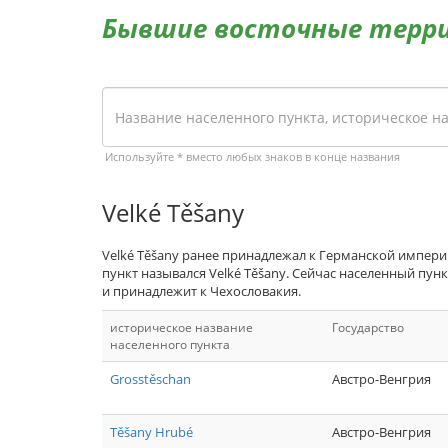
Бывшие восточные терр
Используйте * вместо любых знаков в конце названия
Velké Těšany
Velké Těšany ранее принадлежал к Германской импери
пункт назывался Velké Těšany. Сейчас населенный пункт 
и принадлежит к Чехословакия.
историческое название
Государство
населенного пункта
Grosstěschan
Австро-Венгрия
Těšany Hrubé
Австро-Венгрия