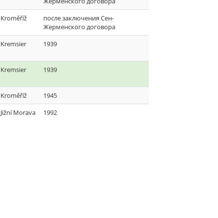
Жерменского договора
Kroměříž
после заключения Сен-
Жерменского договора
Kremsier
1939
Kremsier
1939
Kroměříž
1945
Jižní Morava
1992