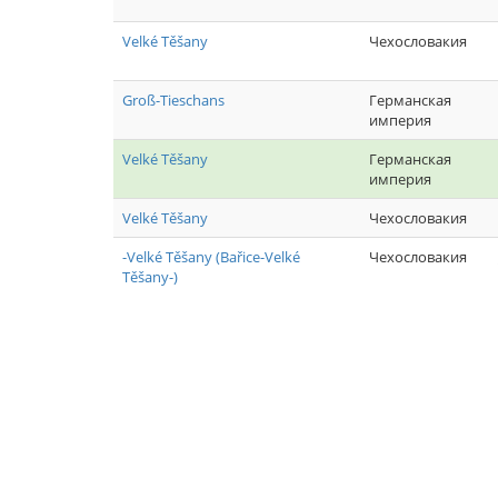
Velké Těšany
Чехословакия
Groß-Tieschans
Германская
империя
Velké Těšany
Германская
империя
Velké Těšany
Чехословакия
-Velké Těšany (Bařice-Velké
Чехословакия
Těšany-)