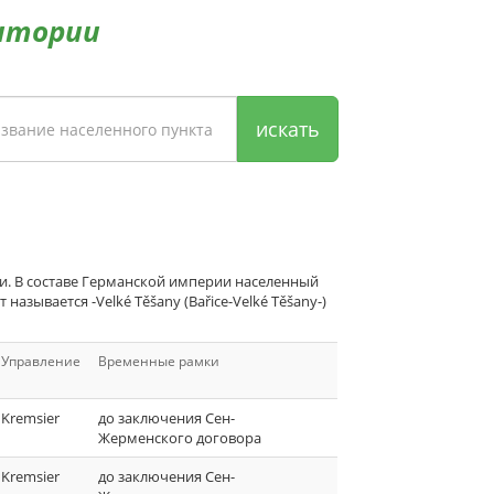
итории
искать
и. В составе Германской империи населенный
называется -Velké Těšany (Bařice-Velké Těšany-)
Управление
Временные рамки
Kremsier
до заключения Сен-
Жерменского договора
Kremsier
до заключения Сен-