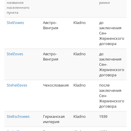
название
рамки
населенного
пункта
Stelčowes
Австро-
Kladno
до
Венгрия
заключения
Сен-
Жерменского
договора
Stelčoves
Австро-
Kladno
до
Венгрия
заключения
Сен-
Жерменского
договора
Stehelčeves
Чехословакия
Kladno
после
заключения
Сен-
Жерменского
договора
Steltschowes
Германская
Kladno
1939
империя