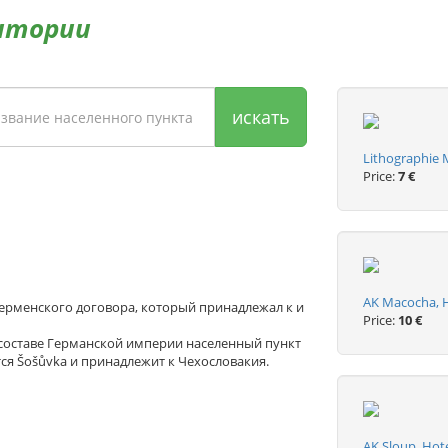
итории
искать
Lithographie 
Price:
7 €
AK Macocha, H
Жерменского договора, который принадлежал к и
Price:
10 €
 составе Германской империи населенный пункт
ся Šošůvka и принадлежит к Чехословакия.
AK Sloup, Hote