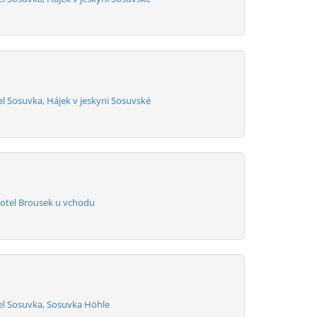
l Sosuvka, Hájek v jeskyni Sosuvské
otel Brousek u vchodu
el Sosuvka, Sosuvka Höhle