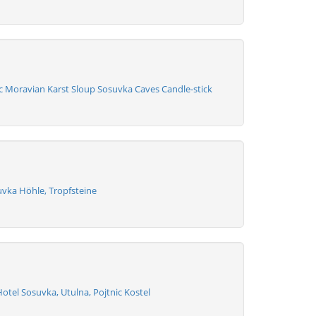
c Moravian Karst Sloup Sosuvka Caves Candle-stick
uvka Höhle, Tropfsteine
tel Sosuvka, Utulna, Pojtnic Kostel