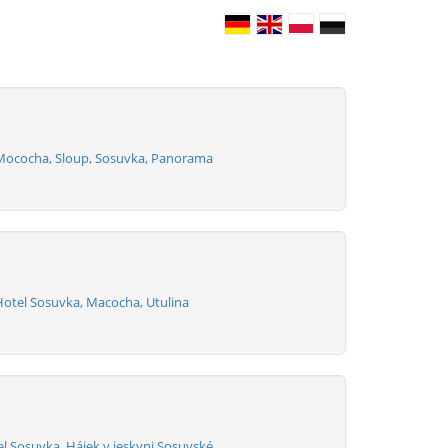
Mococha, Sloup, Sosuvka, Panorama
otel Sosuvka, Macocha, Utulina
l Sosuvka, Hájek v jeskyni Sosuvské