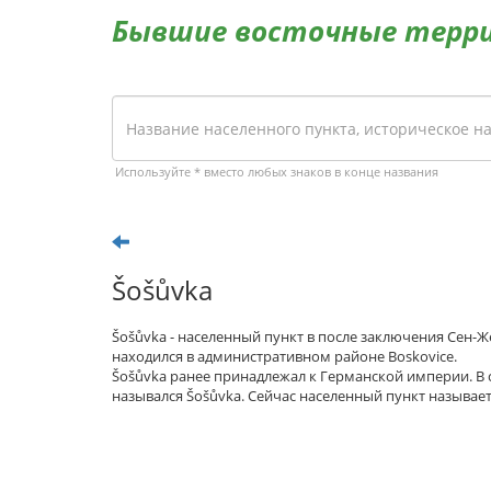
Бывшие восточные терр
Используйте * вместо любых знаков в конце названия
Šošůvka
Šošůvka - населенный пункт в после заключения Сен-
находился в административном районе Boskovice.
Šošůvka ранее принадлежал к Германской империи. В
назывался Šošůvka. Сейчас населенный пункт называет