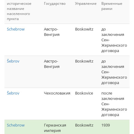
историческое
Государство
Управление
Временные
название
рамки
населенного
пункта
Schebrow
Австро-
Boskowitz
до
Венгрия
заключения
Сен-
Жерменского
договора
Šebrov
Австро-
Boskowitz
до
Венгрия
заключения
Сен-
Жерменского
договора
Šebrov
Чехословакия
Boskovice
после
заключения
Сен-
Жерменского
договора
Schebrow
Германская
Boskowitz
1939
империя