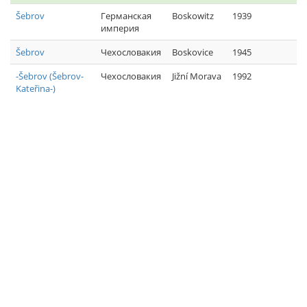
Šebrov
Германская
Boskowitz
1939
империя
Šebrov
Чехословакия
Boskovice
1945
-Šebrov (Šebrov-
Чехословакия
Jižní Morava
1992
Kateřina-)