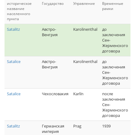
историческое
Государство
Управление
Временные
название
рамки
населенного
пункта
Satalitz
Австро-
Karolinenthal
до
Венгрия
заключения
Сен-
Жерменского
договора
Satalice
Австро-
Karolinenthal
до
Венгрия
заключения
Сен-
Жерменского
договора
Satalice
Чехословакия
Karlín
после
заключения
Сен-
Жерменского
договора
Satalitz
Германская
Prag
1939
империя