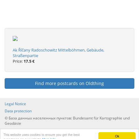
Ak Říčany Radoschowitz Mittelböhmen, Gebäude,
Straßenpartie
Price:
17.5 €
Find more postcards on Oldthing
Legal Notice
Data protection
© База данных населенных пунктов: Bundesamt für Kartographie und
Geodäsie
Перечень всех населенных пунктов по странам и
This website uses cookies to ensure you get the best
административному управлению
Ok