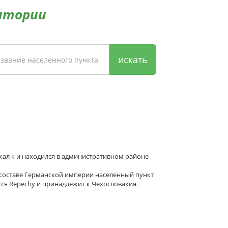
итории
искать
ежал к и находился в административном районе
 составе Германской империи населенный пункт
ся Repechy и принадлежит к Чехословакия.