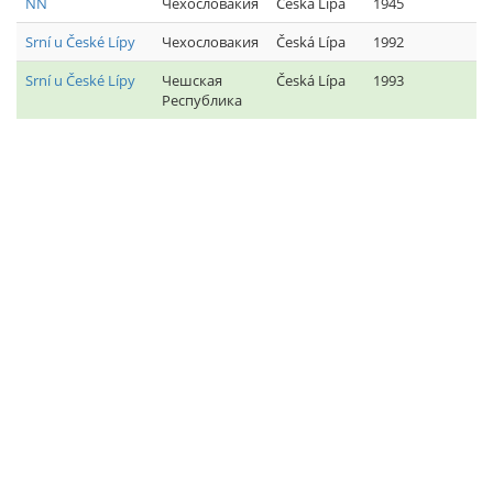
NN
Чехословакия
Česká Lípa
1945
Srní u České Lípy
Чехословакия
Česká Lípa
1992
Srní u České Lípy
Чешская
Česká Lípa
1993
Республика