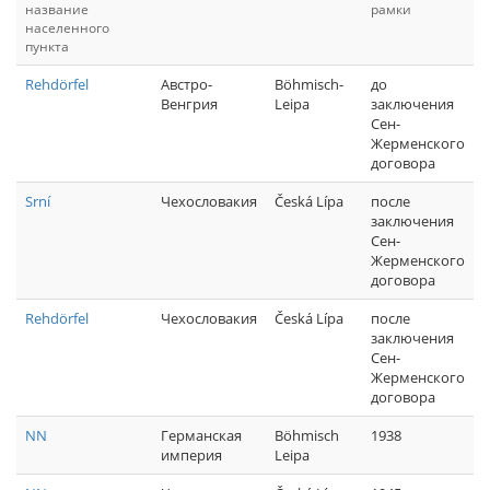
название
рамки
населенного
пункта
Rehdörfel
Австро-
Böhmisch-
до
Венгрия
Leipa
заключения
Сен-
Жерменского
договора
Srní
Чехословакия
Česká Lípa
после
заключения
Сен-
Жерменского
договора
Rehdörfel
Чехословакия
Česká Lípa
после
заключения
Сен-
Жерменского
договора
NN
Германская
Böhmisch
1938
империя
Leipa