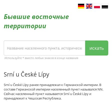
Бывшие восточные
территории
искать
Используйте * вместо любых знаков в конце названия
Srní u České Lípy
Srní u České Lípy ранее принадлежал к Германской империи. В
составе Германской империи населенный пункт назывался NN.
Сейчас населенный пункт называется Srní u České Lípy и
принадлежит к Чешская Республика.