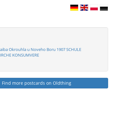
haiba Okrouhla u Noveho Boru 1907 SCHULE
KIRCHE KONSUMVERE
Find more postcards on Oldthing