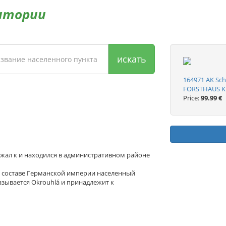
итории
искать
164971 AK Sc
FORSTHAUS 
Price:
99.99 €
ежал к и находился в административном районе
В составе Германской империи населенный
азывается Okrouhlá и принадлежит к