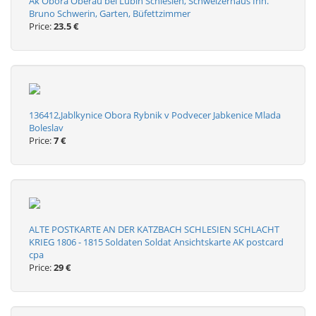
Ak Obora Oberau bei Lubin Schlesien, Schweizerhaus Inh.
Bruno Schwerin, Garten, Büfettzimmer
Price:
23.5 €
136412,Jablkynice Obora Rybnik v Podvecer Jabkenice Mlada
Boleslav
Price:
7 €
ALTE POSTKARTE AN DER KATZBACH SCHLESIEN SCHLACHT
KRIEG 1806 - 1815 Soldaten Soldat Ansichtskarte AK postcard
cpa
Price:
29 €