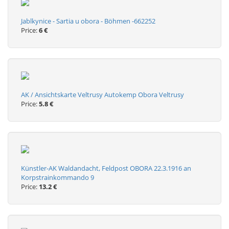
Jablkynice - Sartia u obora - Böhmen -662252
Price:
6 €
AK / Ansichtskarte Veltrusy Autokemp Obora Veltrusy
Price:
5.8 €
Künstler-AK Waldandacht, Feldpost OBORA 22.3.1916 an
Korpstrainkommando 9
Price:
13.2 €