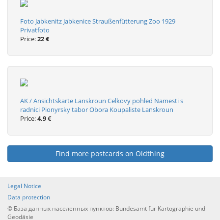
Foto Jabkenitz Jabkenice Straußenfütterung Zoo 1929
Privatfoto
Price:
22 €
AK / Ansichtskarte Lanskroun Celkovy pohled Namesti s
radnici Pionyrsky tabor Obora Koupaliste Lanskroun
Price:
4.9 €
Find more postcards on Oldthing
Legal Notice
Data protection
© База данных населенных пунктов: Bundesamt für Kartographie und
Geodäsie