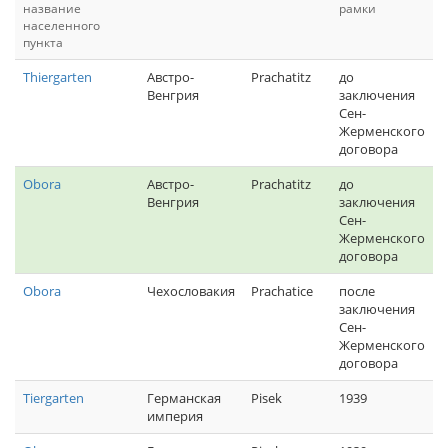
название
рамки
населенного
пункта
Thiergarten
Австро-
Prachatitz
до
Венгрия
заключения
Сен-
Жерменского
договора
Obora
Австро-
Prachatitz
до
Венгрия
заключения
Сен-
Жерменского
договора
Obora
Чехословакия
Prachatice
после
заключения
Сен-
Жерменского
договора
Tiergarten
Германская
Pisek
1939
империя