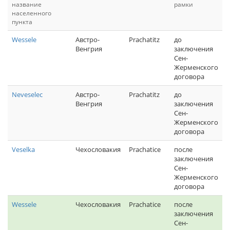
название
рамки
населенного
пункта
Wessele
Австро-
Prachatitz
до
Венгрия
заключения
Сен-
Жерменского
договора
Neveselec
Австро-
Prachatitz
до
Венгрия
заключения
Сен-
Жерменского
договора
Veselka
Чехословакия
Prachatice
после
заключения
Сен-
Жерменского
договора
Wessele
Чехословакия
Prachatice
после
заключения
Сен-