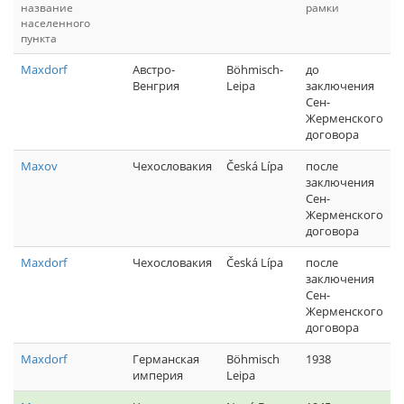
название
рамки
населенного
пункта
Maxdorf
Австро-
Böhmisch-
до
Венгрия
Leipa
заключения
Сен-
Жерменского
договора
Maxov
Чехословакия
Česká Lípa
после
заключения
Сен-
Жерменского
договора
Maxdorf
Чехословакия
Česká Lípa
после
заключения
Сен-
Жерменского
договора
Maxdorf
Германская
Böhmisch
1938
империя
Leipa