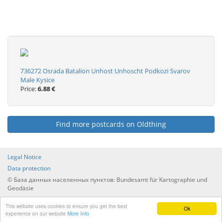
736272 Osrada Batalion Unhost Unhoscht Podkozi Svarov
Male Kysice
Price:
6.88 €
Find more postcards on Oldthing
Legal Notice
Data protection
© База данных населенных пунктов: Bundesamt für Kartographie und
Geodäsie
Перечень всех населенных пунктов по странам и
This website uses cookies to ensure you get the best
административному управлению
Ok
experience on our website
More Info