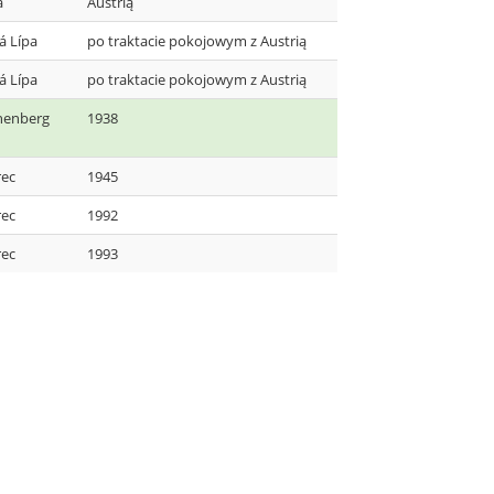
a
Austrią
á Lípa
po traktacie pokojowym z Austrią
á Lípa
po traktacie pokojowym z Austrią
henberg
1938
rec
1945
rec
1992
rec
1993