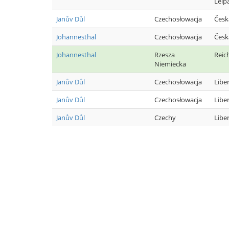
Leip
Janův Důl
Czechosłowacja
Česk
Johannesthal
Czechosłowacja
Česk
Johannesthal
Rzesza
Reic
Niemiecka
Janův Důl
Czechosłowacja
Libe
Janův Důl
Czechosłowacja
Libe
Janův Důl
Czechy
Libe