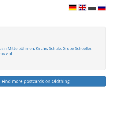
usin Mittelböhmen, Kirche, Schule, Grube Schoeller,
xuv dul
Find more postcards on Oldthing