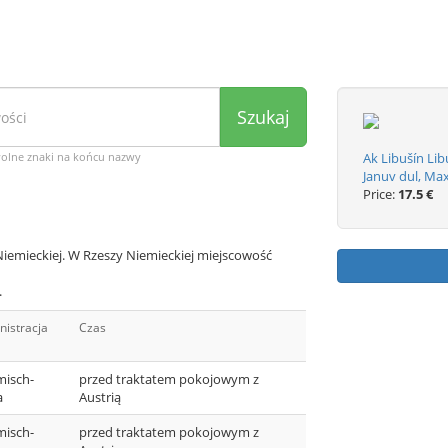
Szukaj
wolne znaki na końcu nazwy
Ak Libušín Lib
Januv dul, Ma
Price:
17.5 €
Niemieckiej. W Rzeszy Niemieckiej miejscowość
.
nistracja
Czas
isch-
przed traktatem pokojowym z
a
Austrią
isch-
przed traktatem pokojowym z