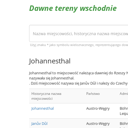
Dawne tereny wschodnie
Użyj znaku * jako symbolu wieloznacznego, reprezentującego do
Johannesthal
Johannesthal to miejscowość należąca dawniej do Rzeszy 
nazywała się Johannesthal.
. Dziś miejscowość nazywa się Janův Důl i należy do Czechy
Historyczna nazwa
Państwo
Admi
miejscowości
Johannesthal
Austro-Węgry
Böhm
Leip
Janův Důl
Austro-Węgry
Böhm