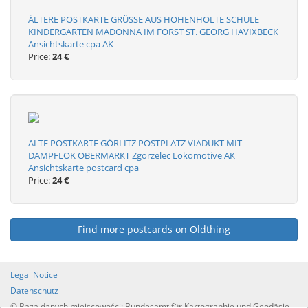
ÄLTERE POSTKARTE GRÜSSE AUS HOHENHOLTE SCHULE
KINDERGARTEN MADONNA IM FORST ST. GEORG HAVIXBECK
Ansichtskarte cpa AK
Price:
24 €
ALTE POSTKARTE GÖRLITZ POSTPLATZ VIADUKT MIT
DAMPFLOK OBERMARKT Zgorzelec Lokomotive AK
Ansichtskarte postcard cpa
Price:
24 €
Find more postcards on Oldthing
Legal Notice
Datenschutz
© Baza danych miejscowości: Bundesamt für Kartographie und Geodäsie