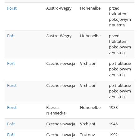
Forst
Austro-Węgry
Hohenelbe
przed
traktatem
pokojowym
z Austrią
Fořt
Austro-Węgry
Hohenelbe
przed
traktatem
pokojowym
z Austrią
Fořt
Czechosłowacja
Vrchlabí
po traktacie
pokojowym
z Austrią
Forst
Czechosłowacja
Vrchlabí
po traktacie
pokojowym
z Austrią
Forst
Rzesza
Hohenelbe
1938
Niemiecka
Fořt
Czechosłowacja
Vrchlabí
1945
Fořt
Czechosłowacja
Trutnov
1992