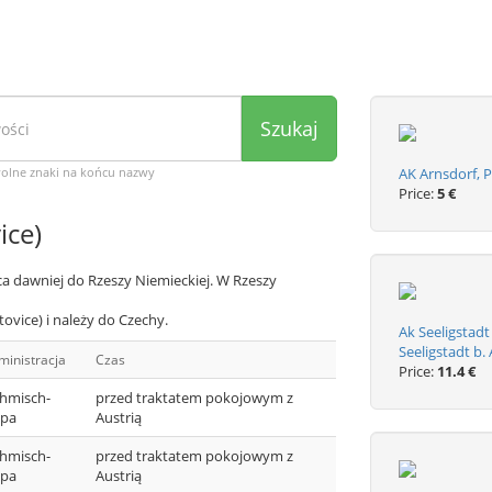
Szukaj
wolne znaki na końcu nazwy
AK Arnsdorf, 
Price:
5 €
ice)
ca dawniej do Rzeszy Niemieckiej. W Rzeszy
ovice) i należy do Czechy.
Ak Seeligstad
Seeligstadt b.
ministracja
Czas
Price:
11.4 €
hmisch-
przed traktatem pokojowym z
ipa
Austrią
hmisch-
przed traktatem pokojowym z
ipa
Austrią