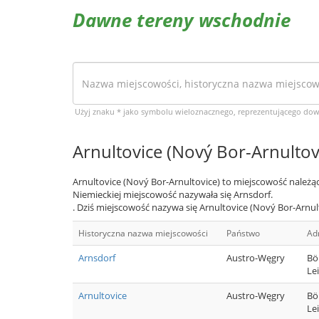
Dawne tereny wschodnie
Użyj znaku * jako symbolu wieloznacznego, reprezentującego do
Arnultovice (Nový Bor-Arnultov
Arnultovice (Nový Bor-Arnultovice) to miejscowość należą
Niemieckiej miejscowość nazywała się Arnsdorf.
. Dziś miejscowość nazywa się Arnultovice (Nový Bor-Arnult
Historyczna nazwa miejscowości
Państwo
Ad
Arnsdorf
Austro-Węgry
Bö
Le
Arnultovice
Austro-Węgry
Bö
Le