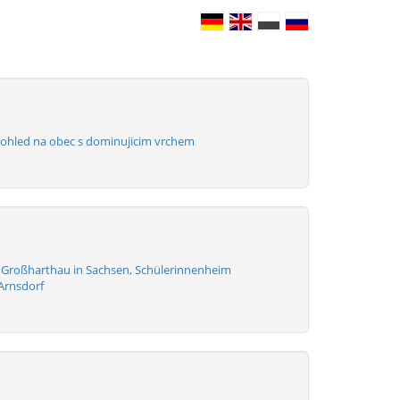
Pohled na obec s dominujicim vrchem
t Großharthau in Sachsen, Schülerinnenheim
 Arnsdorf