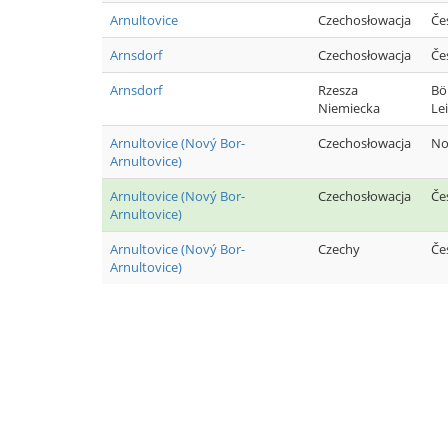
Arnultovice
Czechosłowacja
Če
Arnsdorf
Czechosłowacja
Če
Arnsdorf
Rzesza
Bö
Niemiecka
Le
Arnultovice (Nový Bor-
Czechosłowacja
No
Arnultovice)
Arnultovice (Nový Bor-
Czechosłowacja
Če
Arnultovice)
Arnultovice (Nový Bor-
Czechy
Če
Arnultovice)