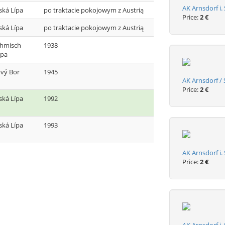
AK Arnsdorf i.
ská Lípa
po traktacie pokojowym z Austrią
Price:
2 €
ská Lípa
po traktacie pokojowym z Austrią
hmisch
1938
ipa
vý Bor
1945
AK Arnsdorf / 
Price:
2 €
ská Lípa
1992
ská Lípa
1993
AK Arnsdorf i.
Price:
2 €