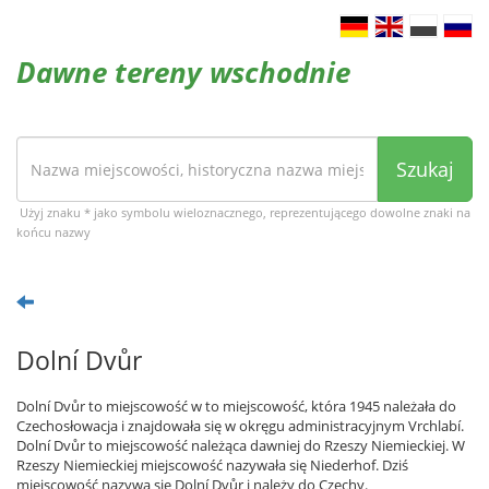
Dawne tereny wschodnie
Szukaj
Użyj znaku * jako symbolu wieloznacznego, reprezentującego dowolne znaki na
końcu nazwy
Dolní Dvůr
Dolní Dvůr to miejscowość w to miejscowość, która 1945 należała do
Czechosłowacja i znajdowała się w okręgu administracyjnym Vrchlabí.
Dolní Dvůr to miejscowość należąca dawniej do Rzeszy Niemieckiej. W
Rzeszy Niemieckiej miejscowość nazywała się Niederhof. Dziś
miejscowość nazywa się Dolní Dvůr i należy do Czechy.