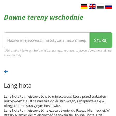
Dawne tereny wschodnie
Szukaj
Użyj znaku * jako symbolu wieloznacznego, reprezentującego dowolne znaki na
końcu nazwy
Langlhota
Langlhota to miejscowość w to miejscowość, która przed traktatem
pokojowym z Austrią należała do Austro-Węgry i znajdowała się w
okręgu administracyjnym Boskowitz.
Langlhota to miejscowość należąca dawniej do Rzeszy Niemieckiej. W
Rzeszy Niemieckiej miejscowość nazywała się Dlouhá Lhota. Dziś