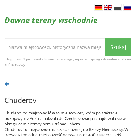
Dawne tereny wschodnie
Szukaj
Użyj znaku * jako symbolu wieloznacznego, reprezentującego dowolne znaki na
końcu nazwy
Chuderov
Chuderov to miejscowość w to miejscowość, która po traktacie
pokojowym z Austrią należała do Czechosłowacja i znajdowała się w
okręgu administracyjnym Ústí nad Labem.
Chuderov to miejscowość należąca dawniej do Rzeszy Niemieckiej. W
Rzeszy Niemieckiej miejscowość nazywała się Groß Kaudern. Dziś