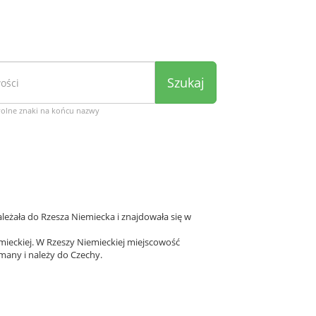
Szukaj
wolne znaki na końcu nazwy
eżała do Rzesza Niemiecka i znajdowała się w
ieckiej. W Rzeszy Niemieckiej miejscowość
many i należy do Czechy.