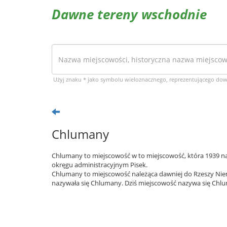
Dawne tereny wschodnie
Użyj znaku * jako symbolu wieloznacznego, reprezentującego do
Chlumany
Chlumany to miejscowość w to miejscowość, która 1939 nal
okręgu administracyjnym Pisek.
Chlumany to miejscowość należąca dawniej do Rzeszy Niem
nazywała się Chlumany. Dziś miejscowość nazywa się Chlu