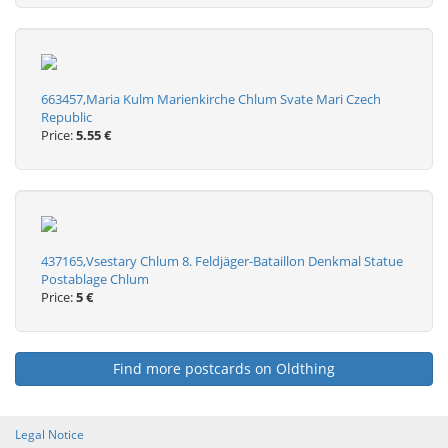
663457,Maria Kulm Marienkirche Chlum Svate Mari Czech
Republic
Price:
5.55 €
437165,Vsestary Chlum 8. Feldjäger-Bataillon Denkmal Statue
Postablage Chlum
Price:
5 €
Find more postcards on Oldthing
Legal Notice