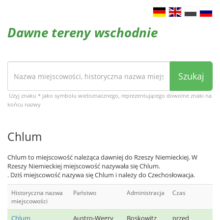
Dawne tereny wschodnie
Szukaj
Użyj znaku * jako symbolu wieloznacznego, reprezentującego dowolne znaki na
końcu nazwy
Chlum
Chlum to miejscowość należąca dawniej do Rzeszy Niemieckiej. W
Rzeszy Niemieckiej miejscowość nazywała się Chlum.
. Dziś miejscowość nazywa się Chlum i należy do Czechosłowacja.
Historyczna nazwa
Państwo
Administracja
Czas
miejscowości
Chlum
Austro-Węgry
Boskowitz
przed