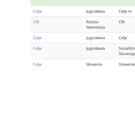
Celje
Jugosławia
Celje m.
Cilli
Rzesza
Cilli
Niemiecka
Celje
Jugosławia
Celje
Celje
Jugosławia
Socialist
Slovenija
Celje
Słowenia
Sloweni