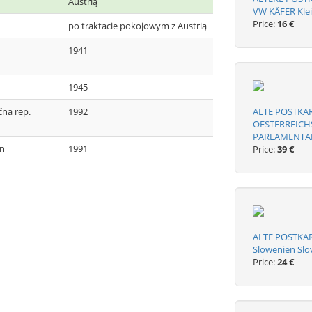
Austrią
VW KÄFER Klei
Price:
16 €
po traktacie pokojowym z Austrią
1941
1945
ična rep.
1992
ALTE POSTK
OESTERREICH
PARLAMENTAR
en
1991
Price:
39 €
ALTE POSTKAR
Slowenien Slo
Price:
24 €