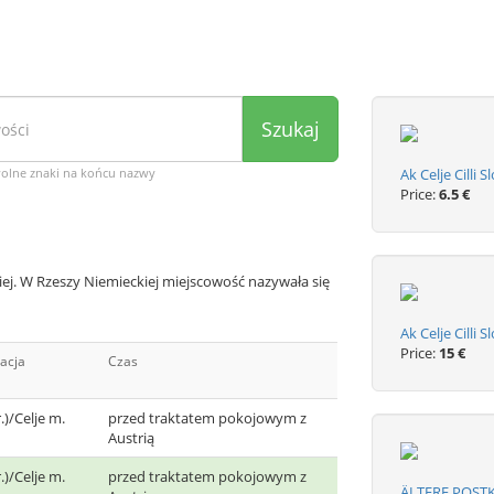
Szukaj
wolne znaki na końcu nazwy
Ak Celje Cilli
Price:
6.5 €
iej. W Rzeszy Niemieckiej miejscowość nazywała się
Ak Celje Cilli 
Price:
15 €
acja
Czas
Kr.)/Celje m.
przed traktatem pokojowym z
Austrią
Kr.)/Celje m.
przed traktatem pokojowym z
ÄLTERE POSTK