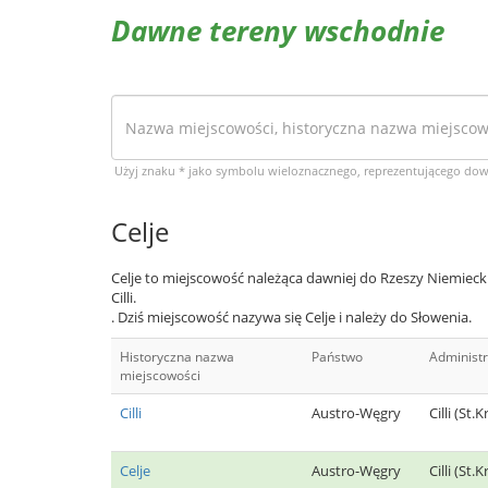
Dawne tereny wschodnie
Użyj znaku * jako symbolu wieloznacznego, reprezentującego do
Celje
Celje to miejscowość należąca dawniej do Rzeszy Niemieck
Cilli.
. Dziś miejscowość nazywa się Celje i należy do Słowenia.
Historyczna nazwa
Państwo
Administr
miejscowości
Cilli
Austro-Węgry
Cilli (St.
Celje
Austro-Węgry
Cilli (St.