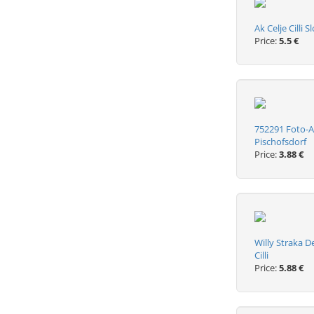
Ak Celje Cilli 
Price:
5.5 €
752291 Foto-A
Pischofsdorf
Price:
3.88 €
Willy Straka D
Cilli
Price:
5.88 €