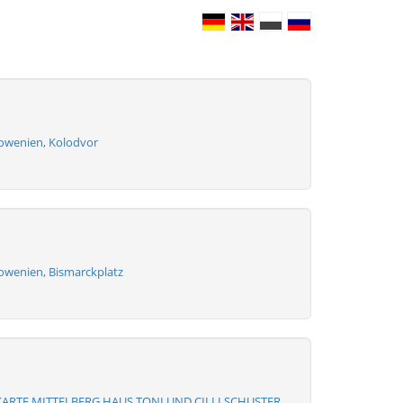
 Slowenien, Kolodvor
Slowenien, Bismarckplatz
ARTE MITTELBERG HAUS TONI UND CILLI SCHUSTER