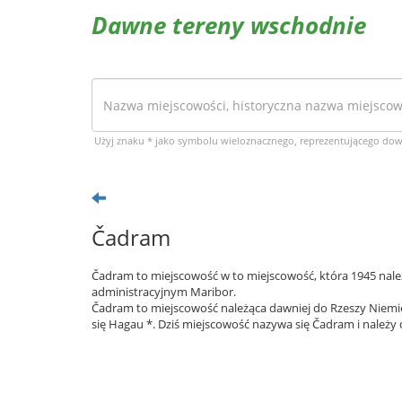
Dawne tereny wschodnie
Użyj znaku * jako symbolu wieloznacznego, reprezentującego do
Čadram
Čadram to miejscowość w to miejscowość, która 1945 należ
administracyjnym Maribor.
Čadram to miejscowość należąca dawniej do Rzeszy Niemie
się Hagau *. Dziś miejscowość nazywa się Čadram i należy 