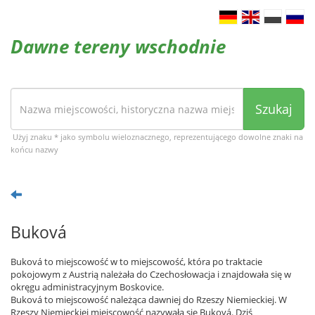
Dawne tereny wschodnie
Szukaj
Użyj znaku * jako symbolu wieloznacznego, reprezentującego dowolne znaki na
końcu nazwy
Buková
Buková to miejscowość w to miejscowość, która po traktacie
pokojowym z Austrią należała do Czechosłowacja i znajdowała się w
okręgu administracyjnym Boskovice.
Buková to miejscowość należąca dawniej do Rzeszy Niemieckiej. W
Rzeszy Niemieckiej miejscowość nazywała się Buková. Dziś