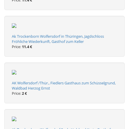
Price:
11.4 €
Ak Trockenborn Wolfersdorf in Thüringen, Jagdschloss
Fröhliche Wiederkunft, Gasthof zum Keller
Price:
11.4 €
AK Wolfersdorf /Thür., Fiedlers Gasthaus zum Schüsselgrund,
Waldbad Herzog Ernst
Price:
2 €