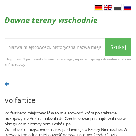
Dawne tereny wschodnie
Szukaj
Użyj znaku * jako symbolu wieloznacznego, reprezentującego dowolne znaki na
końcu nazwy
Volfartice
Volfartice to miejscowość w to miejscowość, która po traktacie
pokojowym z Austrią należała do Czechosłowacja i znajdowała się w
okręgu administracyjnym Česká Lípa.
Volfartice to miejscowość należąca dawniej do Rzeszy Niemieckiej. W
Rzeszy Niemieckiej miejscowość nazywała się Wolfersdorf. Dziś