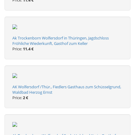
Price:
11.4 €
Ak Trockenborn Wolfersdorf in Thüringen, Jagdschloss
Fröhliche Wiederkunft, Gasthof zum Keller
Price:
11.4 €
AK Wolfersdorf /Thür., Fiedlers Gasthaus zum Schüsselgrund,
Waldbad Herzog Ernst
Price:
2 €