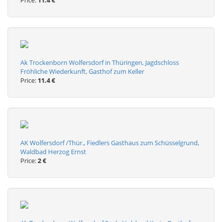
Price:
11.4 €
Ak Trockenborn Wolfersdorf in Thüringen, Jagdschloss
Fröhliche Wiederkunft, Gasthof zum Keller
Price:
11.4 €
AK Wolfersdorf /Thür., Fiedlers Gasthaus zum Schüsselgrund,
Waldbad Herzog Ernst
Price:
2 €