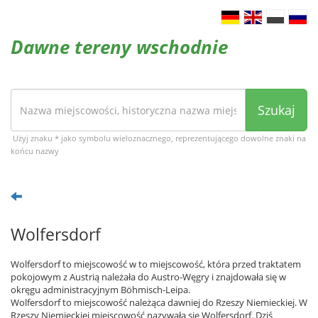
Dawne tereny wschodnie
Szukaj
Użyj znaku * jako symbolu wieloznacznego, reprezentującego dowolne znaki na
końcu nazwy
Wolfersdorf
Wolfersdorf to miejscowość w to miejscowość, która przed traktatem
pokojowym z Austrią należała do Austro-Węgry i znajdowała się w
okręgu administracyjnym Böhmisch-Leipa.
Wolfersdorf to miejscowość należąca dawniej do Rzeszy Niemieckiej. W
Rzeszy Niemieckiej miejscowość nazywała się Wolfersdorf. Dziś