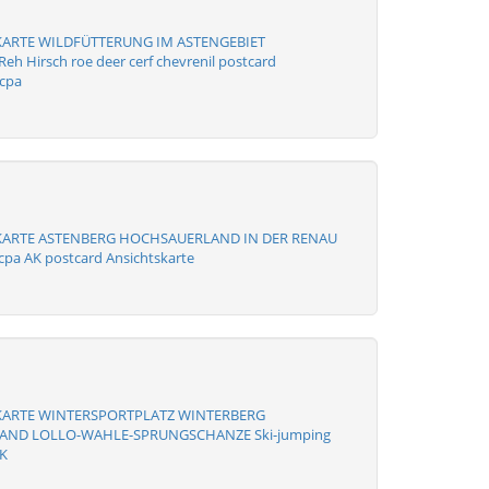
KARTE WILDFÜTTERUNG IM ASTENGEBIET
h Hirsch roe deer cerf chevrenil postcard
 cpa
KARTE ASTENBERG HOCHSAUERLAND IN DER RENAU
a AK postcard Ansichtskarte
KARTE WINTERSPORTPLATZ WINTERBERG
ND LOLLO-WAHLE-SPRUNGSCHANZE Ski-jumping
K