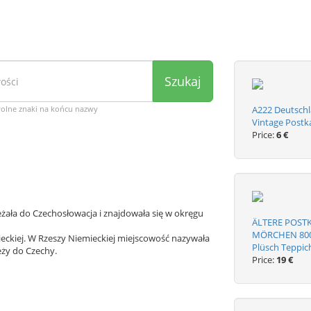
Szukaj
wolne znaki na końcu nazwy
A222 Deutschl
Vintage Postk
Price:
6 €
żała do Czechosłowacja i znajdowała się w okręgu
ÄLTERE POST
MÖRCHEN 800 
eckiej. W Rzeszy Niemieckiej miejscowość nazywała
Plüsch Teppic
eży do Czechy.
Price:
19 €